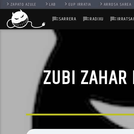
ZAPATO AZULE
LAB
EUP IRRATIA
ARROSA SAREA
SARRERA
RADIXU
IRRATSA
ZUBI ZAHAR 