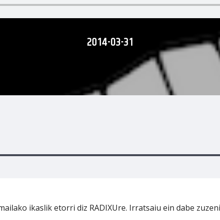
2014-03-31
lako ikaslik etorri diz RADIXUre. Irratsaiu ein dabe zuzen