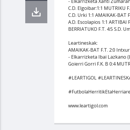
- Elkarrizketa Xanti Zumaran
C.D. Elgoibar:1:1 MUTRIKU F.
C.D. Urki 1:1 AMAIKAK-BAT F
A.D. Escolapios 1:1 ARTIBAI F
BERRIATUKO F.T. 4:5 S.D. U
Leartineskak:
AMAIKAK-BAT F.T. 2:0 Intxurr
- Elkarrizketa Ibai Lazkan
Goierri Gorri F.K. B 0:4 MUTR
#LEARTIGOL #LEARTINESK
#FutbolaHerritikEtaHerria
www.leartigol.com