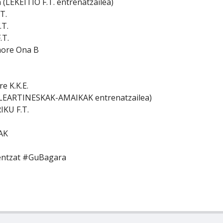
 (LEKEITIO F.T. entrenatzailea)
T.
.T.
.T.
more Ona B
e K.K.E.
o (LEARTINESKAK-AMAIKAK entrenatzailea)
IKU F.T.
AK
rentzat #GuBagara