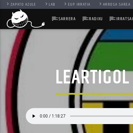
ZAPATO AZULE
LAB
EUP IRRATIA
ARROSA SAREA
SARRERA
RADIXU
IRRATSA
LEARTIGOL 