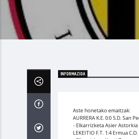
INFORMAZIOA
Aste honetako emaitzak:
AURRERA K.E. 0:0 S.D. San P
- Elkarrizketa Asier Astorkia
LEKEITIO F.T. 1:4 Ermua C.D.