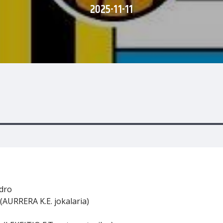
2025-11-11
edro
 (AURRERA K.E. jokalaria)