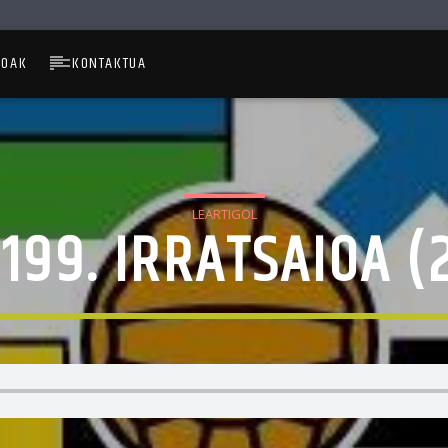
IOAK
KONTAKTUA
LEARTIGOL
199. IRRATSAIOA (