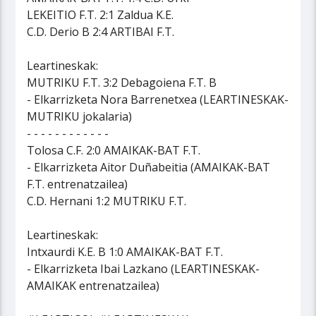
LEKEITIO F.T. 2:1 Zaldua K.E.
C.D. Derio B 2:4 ARTIBAI F.T.
Leartineskak:
MUTRIKU F.T. 3:2 Debagoiena F.T. B
- Elkarrizketa Nora Barrenetxea (LEARTINESKAK-
MUTRIKU jokalaria)
- - - - - - - - - - - -
Tolosa C.F. 2:0 AMAIKAK-BAT F.T.
- Elkarrizketa Aitor Duñabeitia (AMAIKAK-BAT
F.T. entrenatzailea)
C.D. Hernani 1:2 MUTRIKU F.T.
Leartineskak:
Intxaurdi K.E. B 1:0 AMAIKAK-BAT F.T.
- Elkarrizketa Ibai Lazkano (LEARTINESKAK-
AMAIKAK entrenatzailea)