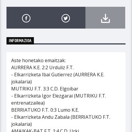
INFORMAZIOA
Aste honetako emaitzak:
AURRERA K.E. 2:2 Urduliz F.T.
- Elkarrizketa Ibai Gutierrez (AURRERA K.E.
jokalaria)
MUTRIKU F.T. 3:3 C.D. Elgoibar
- Elkarrizketa Igor Elezgarai (MUTRIKU F.T.
entrenatzailea)
BERRIATUKO F.T. 0:3 Lumo K.E.
- Elkarrizketa Andu Zabala (BERRIATUKO F.T.
jokalaria)
AMAIKAK-BAT F.T. 1:4 C.D. Urki