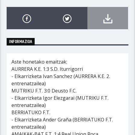
INFORMAZIOA
Aste honetako emaitzak:
AURRERA K.E. 1:3 S.D. Iturrigorri
- Elkarrizketa Ivan Sanchez (AURRERA K.E. 2.
entrenatzailea)
MUTRIKU F.T. 3:0 Deusto F.C.
- Elkarrizketa Igor Elezgarai (MUTRIKU F.T.
entrenatzailea)
BERRIATUKO F.T.
- Elkarrizketa Ander Graña (BERRIATUKO F.T.
entrenatzailea)
AMAIKAK-BAT F.T. 1:4 Real Union Roca